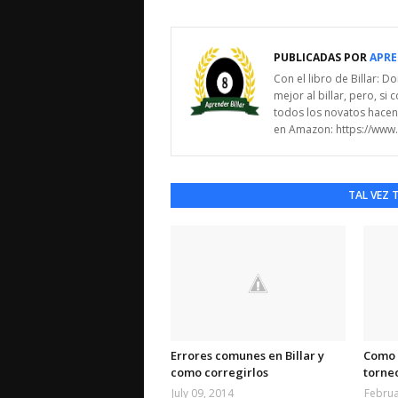
PUBLICADAS POR
APRE
Con el libro de Billar: 
mejor al billar, pero, s
todos los novatos hacen 
en Amazon: https://ww
TAL VEZ 
Errores comunes en Billar y
Como 
como corregirlos
torneo
July 09, 2014
Februa