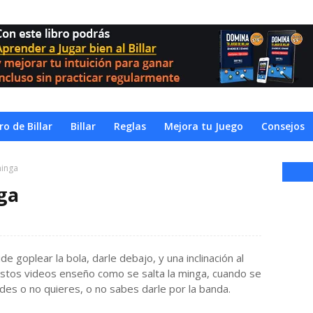
o de Billar
Billar
Reglas
Mejora tu Juego
Consejos
minga
ga
 goplear la bola, darle debajo, y una inclinación al
stos videos enseño como se salta la minga, cuando se
des o no quieres, o no sabes darle por la banda.