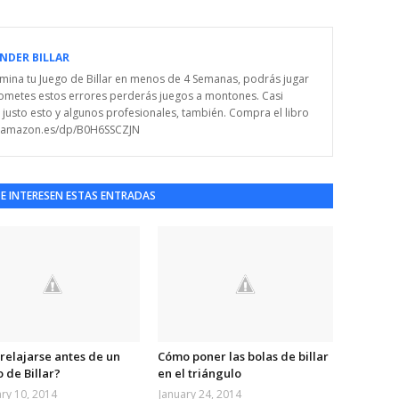
NDER BILLAR
Domina tu Juego de Billar en menos de 4 Semanas, podrás jugar
i cometes estos errores perderás juegos a montones. Casi
justo esto y algunos profesionales, también. Compra el libro
w.amazon.es/dp/B0H6SSCZJN
TE INTERESEN ESTAS ENTRADAS
relajarse antes de un
Cómo poner las bolas de billar
 de Billar?
en el triángulo
ry 10, 2014
January 24, 2014