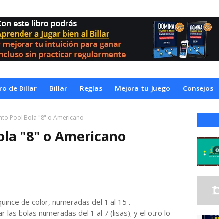
o de Billar
Billar
Reglas
Mejora tu Juego
Consejos
to Pool Bola "8" o Americano
ola "8" o Americano
quince de color, numeradas del 1 al 15 .
las bolas numeradas del 1 al 7 (lisas), y el otro lo