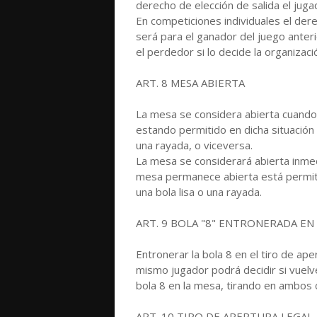
derecho de elección de salida el jug
En competiciones individuales el der
será para el ganador del juego anterio
el perdedor si lo decide la organizaci
ART. 8 MESA ABIERTA
La mesa se considera abierta cuando 
estando permitido en dicha situación d
una rayada, o viceversa.
La mesa se considerará abierta inme
mesa permanece abierta está permiti
una bola lisa o una rayada.
ART. 9 BOLA "8" ENTRONERADA EN
Entronerar la bola 8 en el tiro de aper
mismo jugador podrá decidir si vuel
bola 8 en la mesa, tirando en ambos 
ART. 10 TIRO DE APERTURA LEGAL