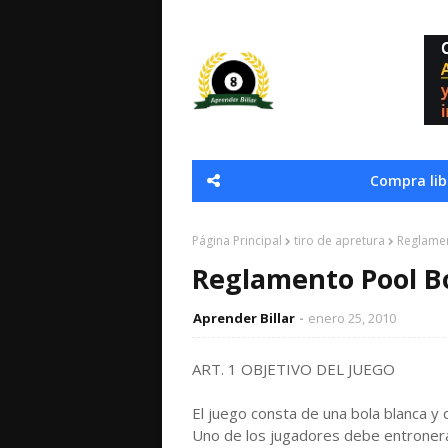
Compra libr
Página Principal
tiro de apretura
Reglamen
Reglamento Pool B
Aprender Billar
enero 25, 2010
ART. 1 OBJETIVO DEL JUEGO
El juego consta de una bola blanca y 
Uno de los jugadores debe entronerar 