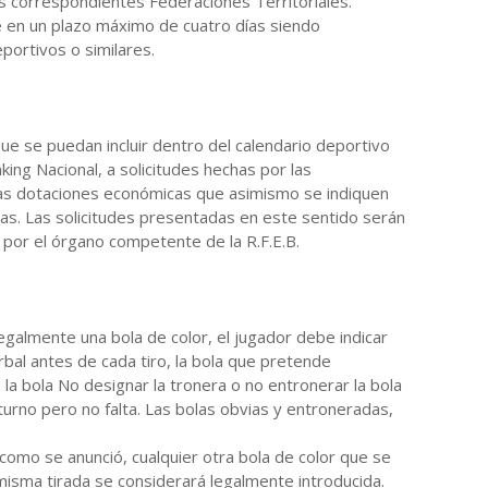
 las correspondientes Federaciones Territoriales.
 en un plazo máximo de cuatro días siendo
portivos o similares.
ue se puedan incluir dentro del calendario deportivo
king Nacional, a solicitudes hechas por las
 las dotaciones económicas que asimismo se indiquen
as. Las solicitudes presentadas en este sentido serán
 por el órgano competente de la R.F.E.B.
legalmente una bola de color, el jugador debe indicar
bal antes de cada tiro, la bola que pretende
 la bola No designar la tronera o no entronerar la bola
turno pero no falta. Las bolas obvias y entroneradas,
l como se anunció, cualquier otra bola de color que se
isma tirada se considerará legalmente introducida.