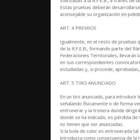
solicitadas a la R.F.E.B., a través de
Estas pruebas deberán desarrollarse
aconsejable su organización en polide
ART. 4 PREMIOS
Igualmente, en el resto de pruebas q
de la R.F.E.B., formando parte del Rán
Federaciones Territoriales, llevarán
en sus correspondientes convocatori
estudiadas y, si procede, aprobadas,
ART. 5 TIRO ANUNCIADO
En un tiro anunciado, para introducir 
señalando físicamente o de forma ver
entronerar y la tronera donde dirigirá
donde se ha indicado, es pérdida de 
no tienen que ser anunciadas.
Si la bola de color es entronerada ta
introduzca como consecuencia de la m