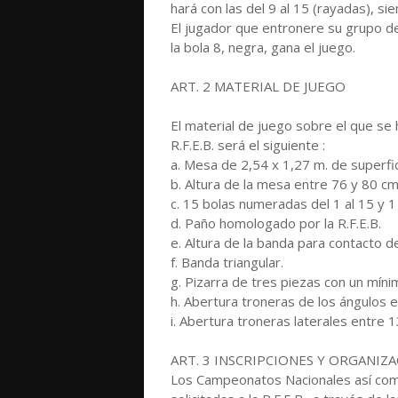
hará con las del 9 al 15 (rayadas), si
El jugador que entronere su grupo de
la bola 8, negra, gana el juego.
ART. 2 MATERIAL DE JUEGO
El material de juego sobre el que se
R.F.E.B. será el siguiente :
a. Mesa de 2,54 x 1,27 m. de superfic
b. Altura de la mesa entre 76 y 80 cm.
c. 15 bolas numeradas del 1 al 15 y 
d. Paño homologado por la R.F.E.B.
e. Altura de la banda para contacto d
f. Banda triangular.
g. Pizarra de tres piezas con un mín
h. Abertura troneras de los ángulos 
i. Abertura troneras laterales entre 
ART. 3 INSCRIPCIONES Y ORGANIZ
Los Campeonatos Nacionales así com