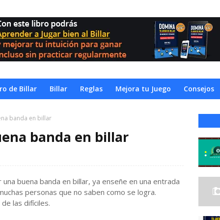
o de Billar
Billar
Reglas
Mejora tu Juego
Consejos
na banda en billar
ena banda en billar
una buena banda en billar, ya enseñe en una entrada
y muchas personas que no saben como se logra.
e las difíciles.