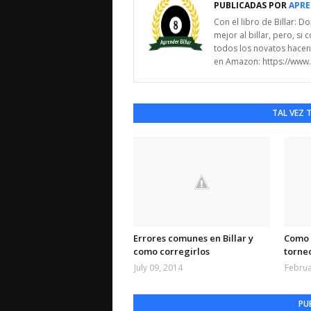
PUBLICADAS POR
APRE
Con el libro de Billar: 
mejor al billar, pero, s
todos los novatos hacen 
en Amazon: https://ww
TAL VEZ 
Errores comunes en Billar y
Como 
como corregirlos
torneo
July 09, 2014
Februa
PU