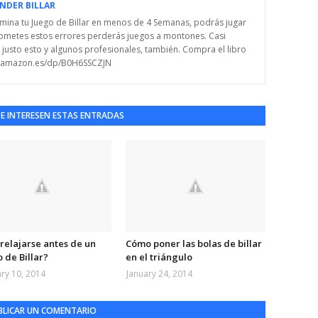
NDER BILLAR
Domina tu Juego de Billar en menos de 4 Semanas, podrás jugar
i cometes estos errores perderás juegos a montones. Casi
justo esto y algunos profesionales, también. Compra el libro
w.amazon.es/dp/B0H6SSCZJN
TE INTERESEN ESTAS ENTRADAS
relajarse antes de un
Cómo poner las bolas de billar
 de Billar?
en el triángulo
ry 10, 2014
January 24, 2014
BLICAR UN COMENTARIO