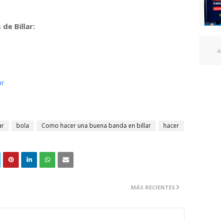
de Billar:
ar
ar
bola
Como hacer una buena banda en billar
hacer
MÁS RECIENTES