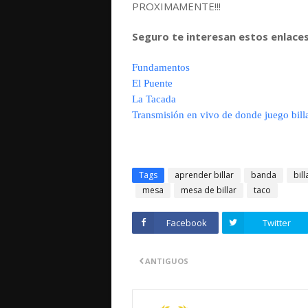
PROXIMAMENTE!!!
Seguro te interesan estos enlaces 
Fundamentos
El Puente
La Tacada
Transmisión en vivo de donde juego bill
Tags
aprender billar
banda
bill
mesa
mesa de billar
taco
Facebook
Twitter
ANTIGUOS