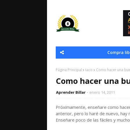
Compra libr
Página Principal
taco
Como hacer una bue
Como hacer una bu
Aprender Billar
enero 14, 2011
Próximamente, enseñare como hacer 
anterior, pero lo haré de nuevo, ha
Enseñare poco de las fáciles y mucho d