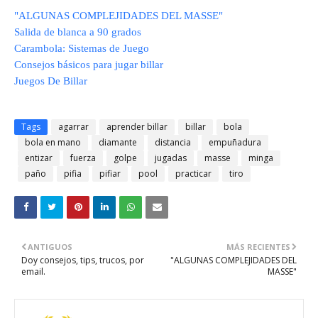
"ALGUNAS COMPLEJIDADES DEL MASSE"
Salida de blanca a 90 grados
Carambola: Sistemas de Juego
Consejos básicos para jugar billar
Juegos De Billar
Tags
agarrar
aprender billar
billar
bola
bola en mano
diamante
distancia
empuñadura
entizar
fuerza
golpe
jugadas
masse
minga
paño
pifia
pifiar
pool
practicar
tiro
ANTIGUOS
MÁS RECIENTES
Doy consejos, tips, trucos, por
"ALGUNAS COMPLEJIDADES DEL
email.
MASSE"