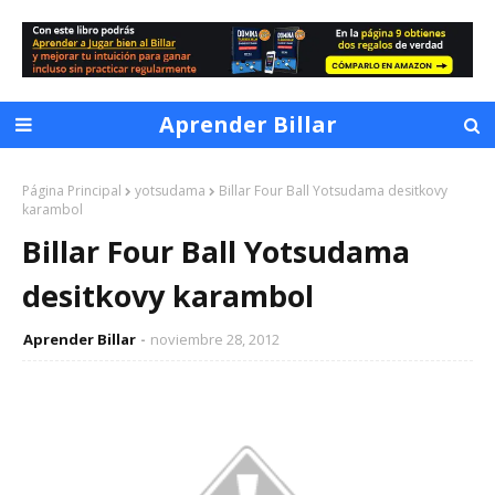
Aprender Billar
Página Principal
yotsudama
Billar Four Ball Yotsudama desitkovy
karambol
Billar Four Ball Yotsudama
desitkovy karambol
Aprender Billar
noviembre 28, 2012