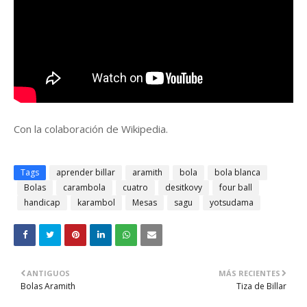
Con la colaboración de Wikipedia.
Tags
aprender billar
aramith
bola
bola blanca
Bolas
carambola
cuatro
desitkovy
four ball
handicap
karambol
Mesas
sagu
yotsudama
ANTIGUOS
MÁS RECIENTES
Bolas Aramith
Tiza de Billar