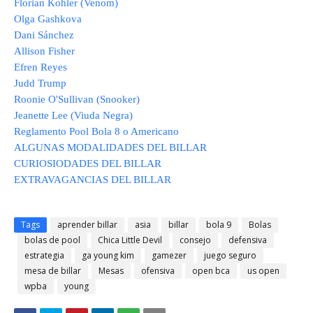
Florian Kohler (Venom)
Olga Gashkova
Dani Sánchez
Allison Fisher
Efren Reyes
Judd Trump
Roonie O'Sullivan (Snooker)
Jeanette Lee (Viuda Negra)
Reglamento Pool Bola 8 o Americano
ALGUNAS MODALIDADES DEL BILLAR
CURIOSIODADES DEL BILLAR
EXTRAVAGANCIAS DEL BILLAR
Tags
aprender billar
asia
billar
bola 9
Bolas
bolas de pool
Chica Little Devil
consejo
defensiva
estrategia
ga young kim
gamezer
juego seguro
mesa de billar
Mesas
ofensiva
open bca
us open
wpba
young