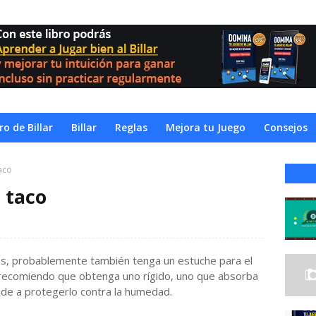
o de Billar
Billar
Reglas
Mejora tu Juego
Consejos
aco
 taco
zas, probablemente también tenga un estuche para el
e recomiendo que obtenga uno rígido, uno que absorba
yude a protegerlo contra la humedad.