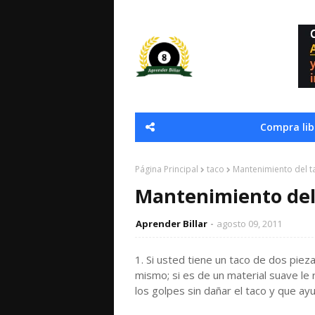
Compra libr
Página Principal
taco
Mantenimiento del t
Mantenimiento del
Aprender Billar
agosto 09, 2011
1. Si usted tiene un taco de dos pie
mismo; si es de un material suave l
los golpes sin dañar el taco y que a