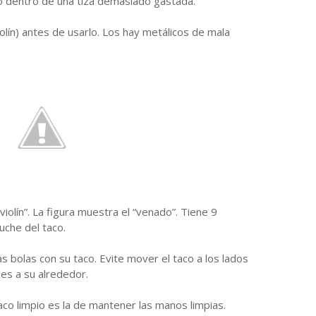
aco dentro de una tiza demasiado gastada.
olín) antes de usarlo. Los hay metálicos de mala
olín”. La figura muestra el “venado”. Tiene 9
uche del taco.
as bolas con su taco. Evite mover el taco a los lados
es a su alrededor.
co limpio es la de mantener las manos limpias.