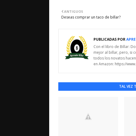
ANTIGUOS
Deseas comprar un taco de billar?
PUBLICADAS POR
APRE
Con el libro de Billar: 
mejor al billar, pero, s
todos los novatos hacen 
en Amazon: https://ww
TAL VEZ 