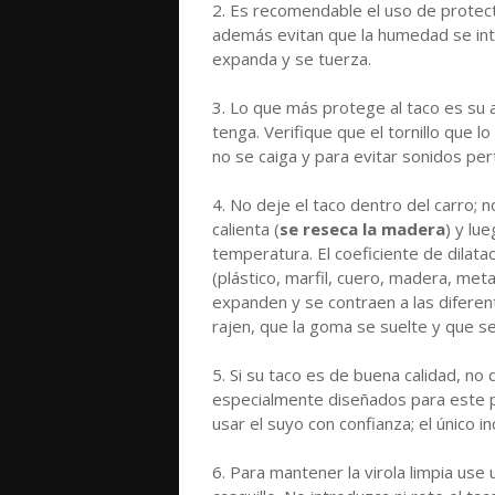
2. Es recomendable el uso de protect
además evitan que la humedad se int
expanda y se tuerza.
3. Lo que más protege al taco es su 
tenga. Verifique que el tornillo que 
no se caiga y para evitar sonidos pe
4. No deje el taco dentro del carro; 
calienta (
se reseca la madera
) y lu
temperatura. El coeficiente de dilata
(plástico, marfil, cuero, madera, met
expanden y se contraen a las difere
rajen, que la goma se suelte y que s
5. Si su taco es de buena calidad, no
especialmente diseñados para este pr
usar el suyo con confianza; el único 
6. Para mantener la virola limpia use 