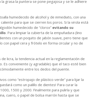
 la grasa la puntera se pone pegajosa y se le adhiere
 toalla humedecido de alcohol y de inmediato, con una
caliente para que se cierren los poros. Si la virola está
 algodón humedecido de “clorox”
evitando su
illo
. Para limpiar la cubierta de la empuñadura (lino
 dientes con un poquito de jabón suave, pero tiene que
o con papel cera y frótelo en forma circular y no de
 de licra, la tendencia actual en la reglamentación de
lco. Es conveniente (y agradable) que el taco esté bien
ce cómodamente entre los dedos del puente.
ivos como “estropajo de plástico verde” para lijar la
quedará como un palillo de dientes! Para curar la
 1000, 1500 y 2000. Finalmente para pulirla y que
ulina, cuero, o papel de bolsa marrón hasta que se