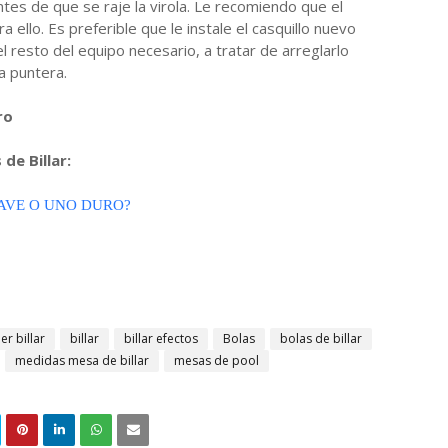
tes de que se raje la virola. Le recomiendo que el
ra ello. Es preferible que le instale el casquillo nuevo
l resto del equipo necesario, a tratar de arreglarlo
a puntera.
ro
de Billar:
UAVE O UNO DURO?
r billar
billar
billar efectos
Bolas
bolas de billar
medidas mesa de billar
mesas de pool