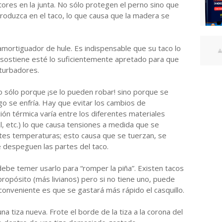
ores en la junta. No sólo protegen el perno sino que
roduzca en el taco, lo que causa que la madera se
amortiguador de hule. Es indispensable que su taco lo
lo sostiene esté lo suficientemente apretado para que
rturbadores.
no sólo porque ¡se lo pueden robar! sino porque se
ego se enfría. Hay que evitar los cambios de
ción térmica varía entre los diferentes materiales
al, etc.) lo que causa tensiones a medida que se
ntes temperaturas; esto causa que se tuerzan, se
e despeguen las partes del taco.
 debe temer usarlo para “romper la piña”. Existen tacos
opósito (más livianos) pero si no tiene uno, puede
inconveniente es que se gastará más rápido el casquillo.
una tiza nueva. Frote el borde de la tiza a la corona del