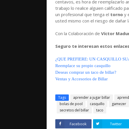
centavos, es hora de reemplazarlo an
trabajo lo realice alguien calificado pa
un profesional que tenga el
torno
y e
usted mismo con el riesgo de dañar l
Con la Colaboración de
Víctor Madu
Seguro te interesan estos enlaces 
¿QUE PREFIERE: UN CASQUILLO S
Reemplace su propio casquillo
Deseas comprar un taco de billar?
Ventas y Accesorios de Billar
Tags
aprender a jugar billar
aprende
bolas de pool
casquillo
gamezer
secretos del billar
taco
Facebook
Twitter