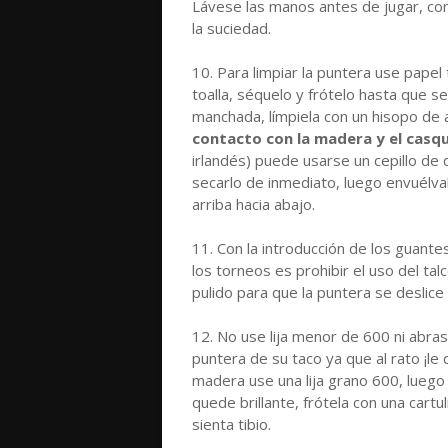
Lávese las manos antes de jugar, con
la suciedad.
10. Para limpiar la puntera use papel
toalla, séquelo y frótelo hasta que se 
manchada, límpiela con un hisopo de
contacto con la madera y el casqu
irlandés) puede usarse un cepillo de
secarlo de inmediato, luego envuélval
arriba hacia abajo.
11. Con la introducción de los guantes
los torneos es prohibir el uso del ta
pulido para que la puntera se desli
12. No use lija menor de 600 ni abras
puntera de su taco ya que al rato ¡le 
madera use una lija grano 600, luego
quede brillante, frótela con una cart
sienta tibio.